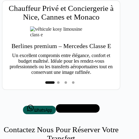
Chauffeur Privé et Conciergerie à
Nice, Cannes et Monaco
Berlines premium – Mercedes Classe E
Van
Un excellent compromis entre élégance, confort et
Idéal po
budget maîtrisé. Idéale pour les rendez-vous
professionnels ou les transferts aéroportuaires tout en
conservant une image raffinée.
+33 7 50 72 87 01
WhatsApp
Contactez Nous Pour Réserver Votre
Transfert