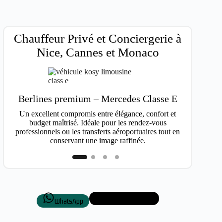
Chauffeur Privé et Conciergerie à
Nice, Cannes et Monaco
Berlines premium – Mercedes Classe E
Van
Un excellent compromis entre élégance, confort et
Idéal po
budget maîtrisé. Idéale pour les rendez-vous
professionnels ou les transferts aéroportuaires tout en
conservant une image raffinée.
+33 7 50 72 87 01
WhatsApp