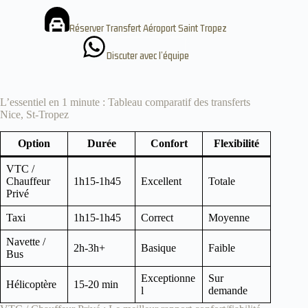
Réserver Transfert Aéroport Saint Tropez
Discuter avec l’équipe
L’essentiel en 1 minute : Tableau comparatif des transferts
Nice, St-Tropez
Option
Durée
Confort
Flexibilité
VTC /
Chauffeur
1h15-1h45
Excellent
Totale
Privé
Taxi
1h15-1h45
Correct
Moyenne
Navette /
2h-3h+
Basique
Faible
Bus
Exceptionne
Sur
Hélicoptère
15-20 min
l
demande