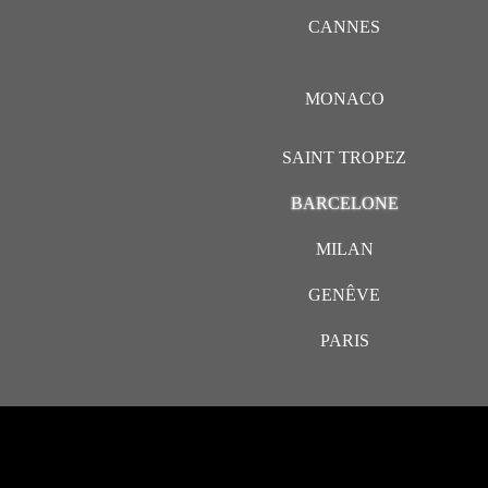
CANNES
MONACO
SAINT TROPEZ
BARCELONE
MILAN
GENÊVE
PARIS