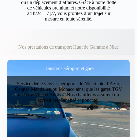
ou un déplacement d’affaires. Grâce à notre flotte
de véhicules premium et notre disponibilité
24 h/24 – 7 j/7, vous profitez d’un trajet sur
mesure en toute sérénité.
Nos prestations de transport Haut de Gamme à Nice
Transferts aéroport et gare
Service dédié vers les aéroports de Nice‑Côte d’Azur,
Cannes‑Mandelieu ou Monaco ainsi que les gares TGV
de Nice‑Ville et Antibes. Nos chauffeurs assurent un
accueil personnalisé et ponctuel.