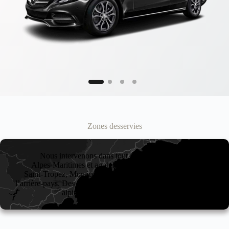
Zones desservies
Nous intervenons dans tout le département des
Alpes‑Maritimes et au‑delà : Nice, Cannes, Antibes,
Saint‑Tropez, Monaco, Menton, ainsi que les villages de
l’arrière‑pays. Des trajets vers Marseille, l’Italie ou les stations
alpines sont également proposés.